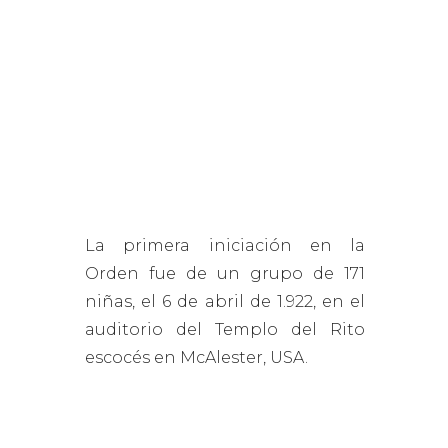
para Niñas, cuyo nombre en inglés es
International Order of the Rainbow for
Girls, es una organización femenina
que capacita a las jóvenes en el
liderazgo a través del servicio a la
comunidad. Las niñas conocen el valor
de la caridad y del servicio a través del
trabajo y de su participación activa en
proyectos comunitarios.
La primera iniciación en la
Orden fue de un grupo de 171
niñas, el 6 de abril de 1.922, en el
auditorio del Templo del Rito
escocés en McAlester, USA.