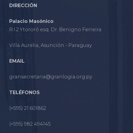
DIRECCIÓN
Palacio Masónico
R.I.2 Ytororó esq. Dr. Benigno Ferreira
Villa Aurelia, Asunción - Paraguay
EMAIL
:
gransecretaria@granlogia.org.py
TELÉFONOS
(+595) 21 601862
(+595) 982 494145