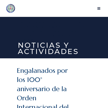
ENGALANADOS POR LOS
100° ANIVERSARIO DE LA
ORDEN INTERNACIONAL
DEL ARCOIRIS PARA
NIÑAS
NOTICIAS Y
ACTIVIDADES
Engalanados por
los 100°
aniversario de la
Orden
Internacional del